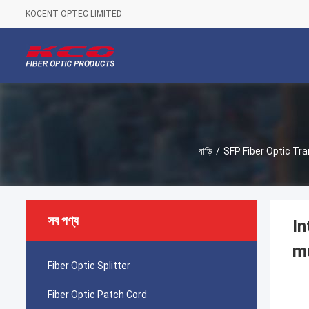
KOCENT OPTEC LIMITED
বাড়ি
/
SFP Fiber Optic Tr
সব পণ্য
In
m
Fiber Optic Splitter
Fiber Optic Patch Cord