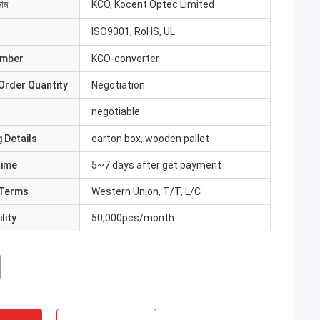
নাম
KCO, Kocent Optec Limited
ISO9001, RoHS, UL
umber
KCO-converter
Order Quantity
Negotiation
negotiable
 Details
carton box, wooden pallet
Time
5~7 days after get payment
Terms
Western Union, T/T, L/C
lity
50,000pcs/month