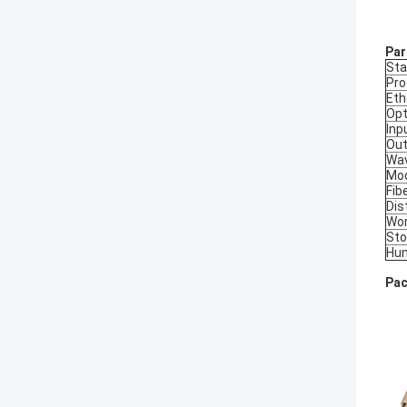
Par
Sta
Pro
Eth
Opt
Inp
Out
Wav
Mo
Fib
Dis
Wor
Sto
Hum
Pa