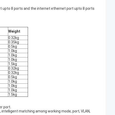
rt upto 8 ports and the internet ethernet port upto 8 ports
Weight
0.32kg
0.35kg
0.5kg
1.0kg
1.0kg
1.0kg
1.5kg
0.32kg
0.32kg
0.5kg
1.0kg
1.0kg
1.0kg
1.5kg
r port.
 intelligent matching among working mode, port, VLAN,