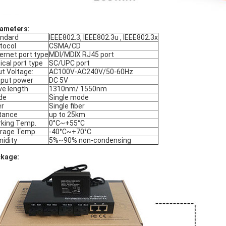
ameters:
ndard
IEEE802.3, IEEE802.3u , IEEE802.3x
tocol
CSMA/CD
ernet port type
MDI/MDIX RJ45 port
ical port type
SC/UPC port
ut Voltage:
AC100V-AC240V/50-60Hz
put power
DC 5V
e length
1310nm/ 1550nm
de
Single mode
er
Single fiber
tance
up to 25km
king Temp.
0°C~+55°C
rage Temp.
-40°C~+70°C
idity
5%~90% non-condensing
ckage: