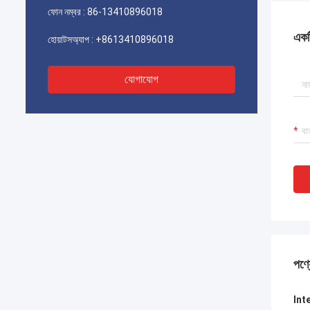
ফোন নম্বর :
86-13410896018
একটি
হোয়াটসঅ্যাপ :
+8613410896018
যোগাযোগ
পণ্য
Int