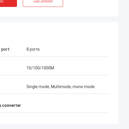
াম
এখন যোগাযোগ
l port
8 ports
়েন
মিঃ হেনরি থাই
10/100/1000M
্পানির দীর্ঘমেয়াদী
কোসেন্ট অপটেক লিমিটেড আমাদের দীর্ঘমেয়াদী অংশীদার।
্রতি মাসে ২ থেকে ৩টি
সহযোগিতার সময় 10 বছরেরও বেশি সময় ধরে, আমরা একসাথ
Single mode, Multimode, mono mode
্মত যে তাদের বহিরঙ্গন
অনেক প্রকল্প জিতেছি। তাদের দ্রুত সংযোগকারী এবং
ং ফাইবার অপটিক
FTTH ড্রপ তারের গুণমান সেরা।তাদের পণ্য এখন আমার
য়তায় আমরা অনেক
দেশে ছড়িয়ে আছে.
a converter