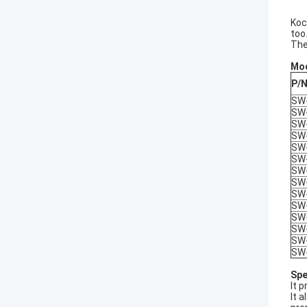
Koc
too
The
Mod
P/
SW
SW
SW
SW
SW
SW
SW
SW
SW
SW
SW
SW
SW
SW
Spe
It 
It 