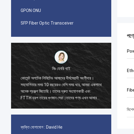
GPON ONU
SFP Fiber Optic Transceiver
পণ্
Po
মিঃ হেনরি থাই
Eth
কোসেন্ট অপটেক লিমিটেড আমাদের দীর্ঘমেয়াদী অংশীদার।
আমি যখন 
সহযোগিতার সময় 10 বছরেরও বেশি সময় ধরে, আমরা একসাথে
প্রথম অর
Fib
অনেক প্রকল্প জিতেছি। তাদের দ্রুত সংযোগকারী এবং
জিআইএক্স
FTTH ড্রপ তারের গুণমান সেরা।তাদের পণ্য এখন আমার
সংযোজক, 
দেশে ছড়িয়ে আছে.
জিপি।
বিশে
ব্যক্তি যোগাযোগ :
David He