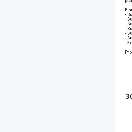
pro
Fea
- S
- S
- S
- S
- S
- S
- E
Pro