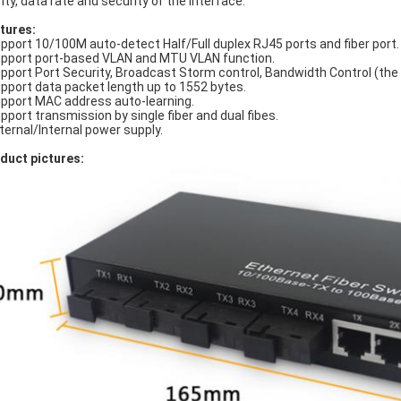
rity, data rate and security of the interface.
tures:
upport 10/100M auto-detect Half/Full duplex RJ45 ports and fiber port.
upport port-based VLAN and MTU VLAN function.
upport Port Security, Broadcast Storm control, Bandwidth Control (th
upport data packet length up to 1552 bytes.
upport MAC address auto-learning.
upport transmission by single fiber and dual fibes.
xternal/Internal power supply.
duct pictures: