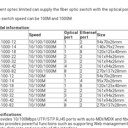
ent optec limited can supply the fiber optic switch with the optical po
.
 switch speed can be 100M and 1000M.
el information:
Optical
Ethernet
N
Speed
Size
port
port
-1000-12
10/100/1000M
1
2
94x70x26mm
-1000-14
10/100/1000M
1
4
140x79x27mm
-1000-18
10/100/1000M
1
8
120x125x40mm
-1000-22
10/100/1000M
2
2
161x94x26mm
-1000-32
10/100/1000M
3
2
161x94x26mm
-1000-42
10/100/1000M
4
2
161x94x26mm
-1000-82
10/100/1000M
8
2
270x137x28mm
-100-12
10/100M
1
2
94x70x28mm
-100-14
10/100M
1
4
95x70x26mm
-100-18
10/100M
1
8
120x125x40mm
-100-22
10/100M
2
2
161x94x26mm
-100-32
10/100M
3
2
161x94x26mm
-100-42
10/100M
4
2
161x94x26mm
-100-82
10/100M
8
2
270x137x28mm
cifications:
provides 10/100Mbps UTP/STP RJ45 ports with auto-MDI/MDIX and fibe
also provides powerful functions such as supporting Web management,