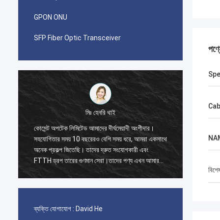
GPON ONU
SFP Fiber Optic Transceiver
পণ্
Sp
Cab
মিঃ পাবলো
ীদার।
আমি যখন 2014 সালে কোসেন্ট অপটেক লিমিটেডের সাথে
NA
রা একসাথে
প্রথম অর্ডার দিয়েছিলাম তখন আমি অবাক হয়েছিলাম।
বং
জিআইএক্সটিডাব্লু কেবলের একটি ধারক 40 জিপি এবং দ্রুত
ন আমার
সংযোজক, প্যাচ কর্ড এবং অ্যাডাপ্টারের জন্য একটি ধারক 20
বিশে
জিপি।
ব্যক্তি যোগাযোগ :
David He