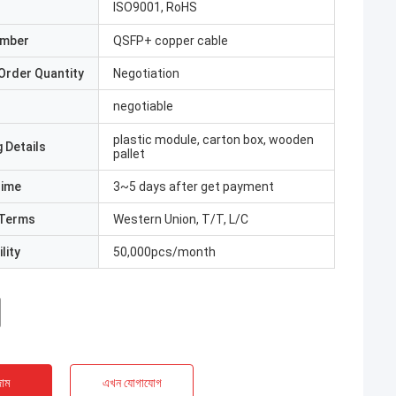
ISO9001, RoHS
umber
QSFP+ copper cable
Order Quantity
Negotiation
negotiable
plastic module, carton box, wooden
 Details
pallet
Time
3~5 days after get payment
Terms
Western Union, T/T, L/C
lity
50,000pcs/month
াম
এখন যোগাযোগ