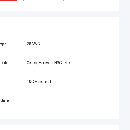
type
28AWG
ible
Cisco, Huawei, H3C, etc
ঃ হেনরি থাই
মাদের দীর্ঘমেয়াদী অংশীদার।
10G Ethernet
েরও বেশি সময় ধরে, আমরা একসাথে
াদের দ্রুত সংযোগকারী এবং
ন সেরা।তাদের পণ্য এখন আমার
odule