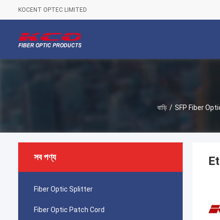
KOCENT OPTEC LIMITED
বাড়ি
/
SFP Fiber Opti
সব পণ্য
E
Fiber Optic Splitter
Fiber Optic Patch Cord