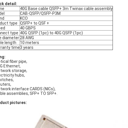
ck detail:
me
40G Base cable QSFP+ 3m Twinax cable assembly
del
CAB-QSFP/QSFP-P3M
nd
KCO
duct type
QSFP+ to QSF +
eed
40 GBPS
nect type
40G QSFP (1pc) to 40G QSFP (1pc)
e diameter
28 AWG
le length
10 meters
ranty time
3 years
ng:
tical fiber pipe,
0G Ethernet,
etwork storage,
ectricity hubs,
witches,
outers,
etwork interface CARDS (NICs),
able assemblies, SFP+ TO SFP+.
duct pictures: