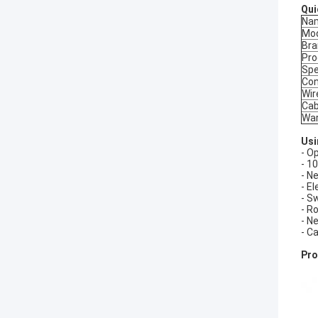
Qui
Na
Mo
Bra
Pro
Sp
Con
Wir
Cab
War
Usi
- Op
- 1
- N
- El
- S
- R
- N
- C
Pro