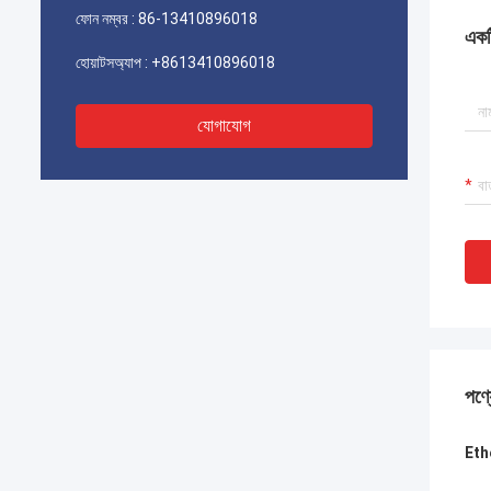
ফোন নম্বর :
86-13410896018
একটি
হোয়াটসঅ্যাপ :
+8613410896018
যোগাযোগ
পণ্য
Eth