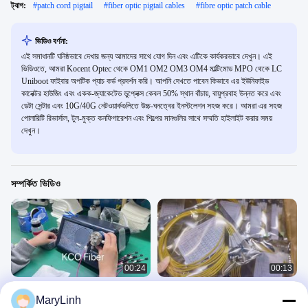
ট্যাগ:
#
patch cord pigtail
#
fiber optic pigtail cables
#
fibre optic patch cable
ভিডিও বর্ণনা:
এই সমাধানটি ঘনিষ্ঠভাবে দেখার জন্য আমাদের সাথে যোগ দিন এবং এটিকে কার্যকরভাবে দেখুন। এই
ভিডিওতে, আমরা Kocent Optec থেকে OM1 OM2 OM3 OM4 মাল্টিমোড MPO থেকে LC
Uniboot ফাইবার অপটিক প্যাচ কর্ড প্রদর্শন করি। আপনি দেখতে পাবেন কিভাবে এর ইউনিফাইড
কানেক্টর হাউজিং এবং একক-জ্যাকেটেড ডুপ্লেক্স কেবল 50% স্থান বাঁচায়, বায়ুপ্রবাহ উন্নত করে এবং
ডেটা সেন্টার এবং 10G/40G নেটওয়ার্কগুলিতে উচ্চ-ঘনত্বের ইনস্টলেশন সহজ করে। আমরা এর সহজ
পোলারিটি রিভার্সাল, টুল-মুক্ত কনফিগারেশন এবং শিল্পের মানগুলির সাথে সম্মতি হাইলাইট করার সময়
দেখুন।
সম্পর্কিত ভিডিও
00:24
00:13
KCO ফাইবার - সিঙ্গেল মোড OM3 OM4 OM5
MTP MPO ব্রেকআউট প্যাচ ক্যাবল শিপিং
MaryLinh
MPO MTP ট্রাঙ্ক ফাইবার অপটিক প্যাচ ক্যাবল
MPO跳线视频