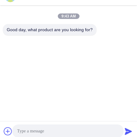
MPO跳线视频
October 10, 2025
November 08, 2025
9:43 AM
Good day, what product are you looking for?
00:28
00:17
SC/UPC SC/APC ফাইবার অপটিক ফাস্ট
এসসি এলসি এফসি এসটি ই২০০০ এমটিআরজে
সংযোগকারী, ফিল্ড-ইনস্টলযোগ্য সংযোগকারী
এমপিও ডিআইএন ডি৪ হাইব্রিড ফাইবার অপটিক
(এফআইসি) এর স্থাপন নির্দেশিকা
অ্যাডাপ্টার
快接视频
适配器视频
November 10, 2025
June 16, 2021
00:29
00:21
তাপ সঙ্কুচিত পোর্ট উল্লম্ব প্রকার অপটিক্যাল
আউটডোর ফাইবার অপটিক কেবল ADSS
ফাইবার স্প্লাইস বন্ধ FOSC
GYXTW GYTS GYTA GYXTC8S ASU
8fo 12fo 24fo 36fo 48fo 72fo 96fo
接头盒视频
অপটিক্যাল ফাইবার তার
144fo
June 16, 2021
November 27, 2025