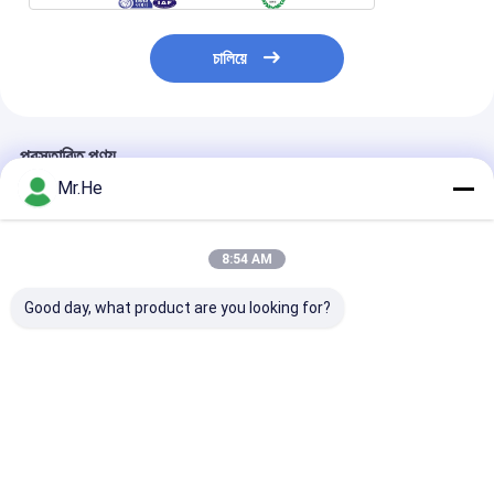
চালিয়ে
প্রস্তাবিত পণ্য
Mr.He
8:54 AM
Good day, what product are you looking for?
Handheld Fiber Optic
ওটিডিআর ফাইবার অপটিক লঞ্চ
50mW VFL Vis
Fusion Splicer
বক্স 100 মি 200 মি 300 মি
Fault Locator 
Machine 0.01dB -
500 মি এসএম এমএম এসআর
Optic Tools R
0.04dB , DVP-750
পলিপ্রোপিলিন উপাদান
Laser Pen KCO
Fusion Splicer
50
ভালো দাম
ভালো দাম
ভালো দাম