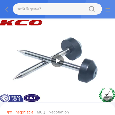
1
/
3
মূল্য：negotiable
MOQ：Negotiation