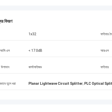
যের বিবরণ
1x32
ফাইবার দৈর্
 আমি এল
< 17.0dB
আরএল
মিঃ থ্যাং নুয়েন
কোসেন্ট অপটেক লিমিটেড আমাদের কোম্পানির দীর্ঘমেয়াদী
কোসেন্ট অপটেক লিমিটে
 উপাদান
কাস্টমাইজড
ফাইবার
অংশীদার। আমরা তাদের কাছ থেকে প্রতি মাসে ২ থেকে ৩টি
সহযোগিতার সময় 10 ব
কন্টেইনার ৪০'র অর্ডার করি। আমি সম্মত যে তাদের বহিরঙ্গন
অনেক প্রকল্প জিতেছি।
তার, বিতরণ বাক্স,স্প্লাইস ঘের এবং ফাইবার অপটিক
FTTH ড্রপ তারের গু
ষভাবে তুলে ধরা
Planar Lightwave Circuit Splitter
,
PLC Optical Spli
আনুষাঙ্গিক মান খুব সুন্দরতাদের সহায়তায় আমরা অনেক
দেশে ছড়িয়ে আছে.
টেলিযোগাযোগ প্রকল্প জিতেছি।