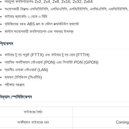
সমতুল্য কনফিগারেশনঃ 2x2, 2x4, 2x8, 2x16, 2x32, 2x64
সংযোগকারী বিকল্পঃ এসসি/ইউপিসি, এসসি/এপিসি, এলসি/ইউপিসি, এলসি/এপিসি, এফসি/ইউপিসি
ফাইবার জ্যাকেটঃ ২ থেকে ৩ মিমি
হাউজিংয়ের ধরনঃ ABS বক্স বা মেটাল বক্স/মডিউল ক্যাসেট
কাস্টম সংযোগকারী কনফিগারেশন এবং সমন্বয় উপলব্ধ
প্লিকেশন
ফাইবার টু দ্য পয়েন্ট (FTTX) এবং ফাইবার টু দ্য হোম (FTTH)
প্যাসিভ অপটিক্যাল নেটওয়ার্ক (PON) এবং গিগাবিট PON (GPON)
স্থানীয় এলাকা নেটওয়ার্ক (LAN)
ক্যাবল টেলিভিশন (সিএটিভি)
পরীক্ষার সরঞ্জাম
িক্যাল স্পেসিফিকেশন
ফাইবারের দৈর্ঘ্য
অপটিক্যাল ফাইবারের ধরন
Corning