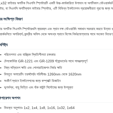
x32 ফাইবার অপটিক পিএলসি স্প্লিটারটি একটি উচ্চ-কার্যকারিতা উপাদান যা অপটিকাল নেটওয়ার্কগ
লিটার, বা পিএলসি অপটিক্যাল ফাইবার স্প্লিটার, এটি বিভিন্ন ইনস্টলেশন প্রয়োজনীয়তা পূরণের জন
ের সংক্ষিপ্ত বিবরণ
ার অপটিক পিএলসি স্প্লিটারগুলি ব্যয়বহুল এবং স্থান দক্ষ নেটওয়ার্কিং সমাধান সরবরাহ করতে উন্নত প
়ার্কগুলিতে অপরিহার্য,কেন্দ্রীয় অফিস থেকে অসংখ্য স্থানে বিশেষ নির্ভরযোগ্যতার সাথে সংকেত বিতরণ
ৈশিষ্ট্য
পরিবেশগত এবং যান্ত্রিক স্থিতিশীলতা চমৎকার
টেলকোর্ডিয়া GR-1221 এবং GR-1209 স্ট্যান্ডার্ডের সাথে সামঞ্জস্যপূর্ণ
নিম্ন সন্নিবেশ ক্ষতি এবং পোলারাইজেশন নির্ভর ক্ষতি
বিস্তৃত অপারেটিং তরঙ্গদৈর্ঘ্য পরিসীমাঃ 1260nm থেকে 1620nm
সংকীর্ণ স্থানে ইনস্টলেশনের জন্য কম্প্যাক্ট ডিজাইন
ভূগর্ভস্থ, বায়ু ভিত্তি এবং র্যাক মাউন্ট সিস্টেমের জন্য উপযুক্ত
িগারেশন অপশন
বিভক্ত অনুপাতঃ 1x2, 1x4, 1x8, 1x16, 1x32, 1x64