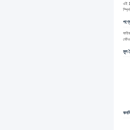
এই 1
স্প্
পণ্য
ফাইব
নেটওয
মূল ব
কনফ