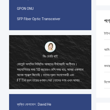
GPON ONU
SFP Fiber Optic Transceiver
পণ্
টাইপ
আমি
মিঃ পাবলো
ংশীদার।
আমি যখন 2014 সালে কোসেন্ট অপটেক লিমিটেডের সাথে
কভার
 আমরা একসাথে
প্রথম অর্ডার দিয়েছিলাম তখন আমি অবাক হয়েছিলাম।
ী এবং
জিআইএক্সটিডাব্লু কেবলের একটি ধারক 40 জিপি এবং দ্রুত
এখন আমার
সংযোজক, প্যাচ কর্ড এবং অ্যাডাপ্টারের জন্য একটি ধারক 20
বিশে
জিপি।
ব্যক্তি যোগাযোগ :
David He