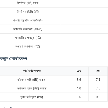
নির্দেশিকা (ডিবি) মিনিট
রিটার্ন লস (ডিবি) মিনিট
পাওয়ার হ্যান্ডলিং (এমডব্লিউ)
অপারেটিং তরঙ্গদৈর্ঘ্য (এনএম)
অপারেটিং তাপমাত্রা (°C)
সংরক্ষণ তাপমাত্রা (°C)
রম্যান্স স্পেসিফিকেশন
পোর্ট কনফিগারেশন
১x২
১x৪
সন্নিবেশ ক্ষতি (dB) সাধারণ
3.6
7.1
সন্নিবেশ হ্রাস (ডিবি) সর্বোচ্চ
4.0
7.3
হ্রাস অভিন্নতা (ডিবি)
0.6
0.6