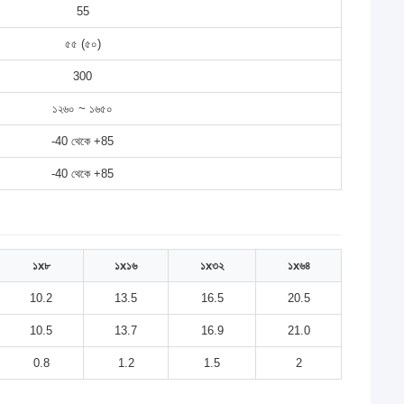
55
৫৫ (৫০)
300
১২৬০ ~ ১৬৫০
-40 থেকে +85
-40 থেকে +85
১x৮
১x১৬
১x৩২
১x৬৪
10.2
13.5
16.5
20.5
10.5
13.7
16.9
21.0
0.8
1.2
1.5
2