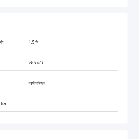
ঘ্য
1.5 মি
>55 ডিবি
মিঃ হেনরি থাই
ড আমাদের দীর্ঘমেয়াদী অংশীদার।
কাস্টমাইজড
ছরেরও বেশি সময় ধরে, আমরা একসাথে
 তাদের দ্রুত সংযোগকারী এবং
ণমান সেরা।তাদের পণ্য এখন আমার
tter