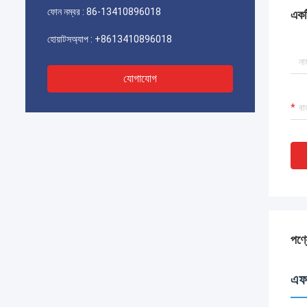
ফোন নম্বর :
86-13410896018
একটি
হোয়াটসঅ্যাপ :
+8613410896018
যোগাযোগ
পণ্য
এফস