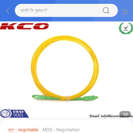
3
/
4
মূল্য：negotiable
MOQ：Negotiation