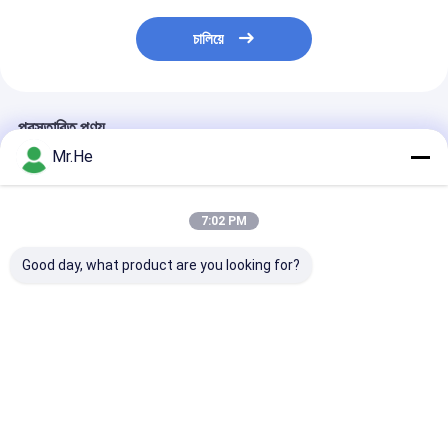
চালিয়ে
প্রস্তাবিত পণ্য
Mr.He
7:02 PM
Good day, what product are you looking for?
এফটিটিএ ওয়াটার প্রুফ নোকিয়া
নকিয়া এনএসএন বুট সাঁজোয়া
বহিরঙ্গন ফাইবার প্যাচ 
এনএসএন মাল্টিমিড ডুপ্লেক্স
ফাইবার অপটিক প্যাভিলেল
এরিক্স RRU সাঁজোয়ায
ফাইবার অপটিক কেবল
কেবেল এসসি এলসি এমপিও ই
ফাইবার অপটিক প্যাচ 
50/125 62.5 / 125
২000 ডুপ্লেক্স ওএম 3 ওএম 4
সিপিআরআই
ওএম 5
ভালো দাম
ভালো দাম
ভালো দাম