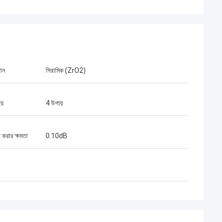
ান
সিরামিক (ZrO2)
়ে
4 উপায়
মিঃ হেনরি থাই
ট অপটেক লিমিটেড আমাদের দীর্ঘমেয়াদী অংশীদার।
ি করার ক্ষমতা
0.10dB
তার সময় 10 বছরেরও বেশি সময় ধরে, আমরা একসাথে
্রকল্প জিতেছি। তাদের দ্রুত সংযোগকারী এবং
ড্রপ তারের গুণমান সেরা।তাদের পণ্য এখন আমার
ড়িয়ে আছে.