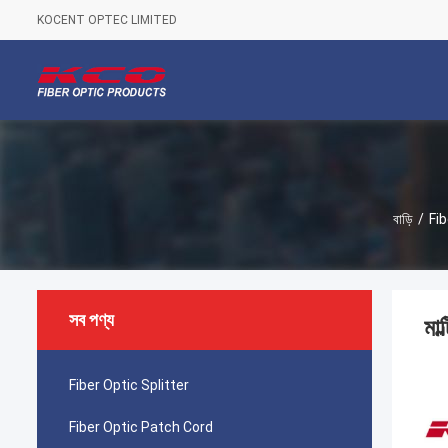
KOCENT OPTEC LIMITED
বাড়ি
/
Fi
সব পণ্য
মাল
Fiber Optic Splitter
Fiber Optic Patch Cord