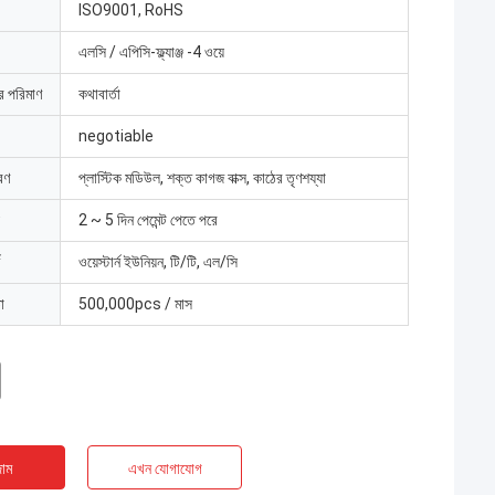
ISO9001, RoHS
এলসি / এপিসি-ফ্ল্যাঞ্জ -4 ওয়ে
ার পরিমাণ
কথাবার্তা
negotiable
রণ
প্লাস্টিক মডিউল, শক্ত কাগজ বাক্স, কাঠের তৃণশয্যা
2 ~ 5 দিন পেমেন্ট পেতে পরে
ওয়েস্টার্ন ইউনিয়ন, টি/টি, এল/সি
া
500,000pcs / মাস
াম
এখন যোগাযোগ