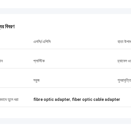
যের বিবরণ
এলসি/এপিসি
হাতা উপাদ
ান
প্লাস্টিক
চ্যানেল ওয
মিঃ থ্যাং নুয়েন
কোসেন্ট অপটেক লিমিটেড আমাদের কোম্পানির দীর্ঘমেয়াদী
কোসেন্
সবুজ
পুনরাবৃত্ত
অংশীদার। আমরা তাদের কাছ থেকে প্রতি মাসে ২ থেকে ৩টি
সহযোগি
ত
কন্টেইনার ৪০'র অর্ডার করি। আমি সম্মত যে তাদের বহিরঙ্গন
অনেক প
 20
তার, বিতরণ বাক্স,স্প্লাইস ঘের এবং ফাইবার অপটিক
FTTH 
ষভাবে তুলে ধরা
fibre optic adapter
,
fiber optic cable adapter
আনুষাঙ্গিক মান খুব সুন্দরতাদের সহায়তায় আমরা অনেক
দেশে ছ
টেলিযোগাযোগ প্রকল্প জিতেছি।