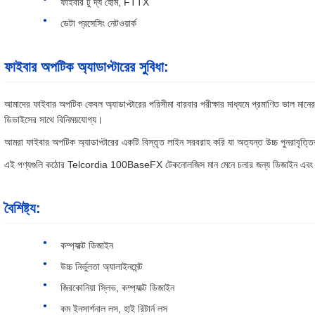
ফাইবার টু দ্য হোম, FTTX
ডেটা প্রসেসিং নেটওয়ার্ক
ফাইবার অপটিক অ্যাডাপ্টারের সুবিধা:
আমাদের ফাইবার অপটিক কেবল অ্যাডাপ্টারের পরিসীমা বারবার পরীক্ষার মাধ্যমে প্রমাণিত ভাল মানের 
ডিভাইসের সাথে বিনিময়যোগ্য।
আমরা ফাইবার অপটিক অ্যাডাপ্টারের একটি বিস্তৃত লাইন সরবরাহ করি যা অত্যন্ত উচ্চ পুনরাবৃত্ত
এই পণ্যগুলি কঠোর Telcordia 100BaseFX টেকনোলজিস মান মেনে চলার জন্য ডিজাইন এবং ত
বৈশিষ্ট্য:
কম্প্যাক্ট ডিজাইন
উচ্চ নির্ভুলতা অ্যালাইনমেন্ট
জিরকোনিয়া স্লিভ, কম্প্যাক্ট ডিজাইন
কম ইনসার্শনাল লস, হাই রিটার্ন লস