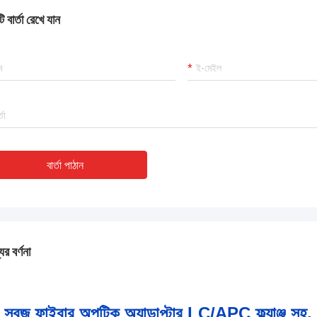
 বার্তা রেখে যান
বার্তা পাঠান
ের বর্ণনা
সবুজ ফাইবার অপটিক অ্যাডাপ্টার LC/APC ফ্ল্যাঞ্জ সহ, ডা