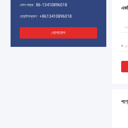
ফোন নম্বর :
86-13410896018
একটি
হোয়াটসঅ্যাপ :
+8613410896018
যোগাযোগ
পণ্য