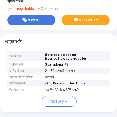
অ্যাডাপ্টারের
মূল্য：negotiable
MOQ：কথাবার্তা
ভালো দাম
এখন যোগাযোগ
পণ্যের বর্ণনা
,
fibre optic adapter
লক্ষণীয় করা
fiber optic cable adapter
উৎপত্তি স্থল
Guangdong, চীন
ডেলিভারি সময়
2 ~ 5 দিন পেমেন্ট পেতে পরে
ন্যূনতম চাহিদার পরিমাণ
কথাবার্তা
পরিচিতিমুলক নাম
KCO, Kocent Optec Limited
পরিশোধের শর্ত
ওয়েস্টার্ন ইউনিয়ন, টি/টি, এল/সি
আরো দেখুন