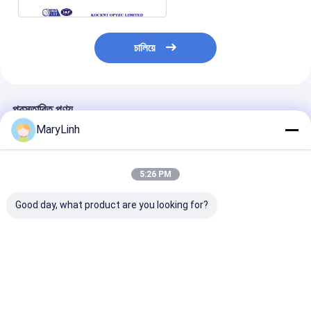
চালিয়ে
প্রস্তাবিত পণ্য
MaryLinh
5:26 PM
Good day, what product are you looking for?
কোনও ফ্ল্যাঞ্জ এলসি / এপিসি
এসসি ইউপিসি সিম্প্লেক্স অটো
স্বয়ংক্রিয় শাটার ক্যা
অ্যাডাপ্টার ফাইবার অপটিক পিসি
শাট ফাইবার অপটিক নেটওয়ার্ক
অপটিক অ্যাডাপ্টার ডুপ্
ম্যাটারিয়াল ডুপ্লেক্স সিম্প্লেক্স 4
অ্যাডাপ্টারের কোনও ফ্ল্যাঞ্জ
এলসি/এপিসি গ্রিন ফ্ল
উপায় কোয়াড 55 ডিবি রিটার্ন লস
প্লাস্টিকের উপাদান নেই
ছাড়া
ভালো দাম
ভালো দাম
ভালো দাম