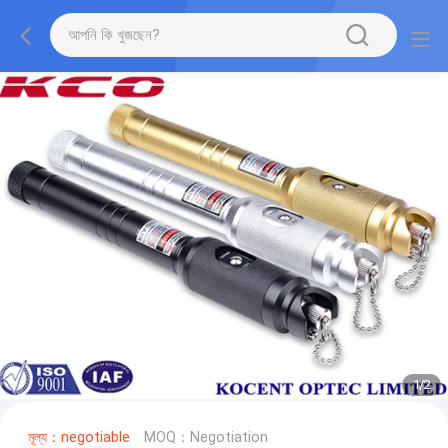
1
/
2
মূল্য：negotiable
MOQ：Negotiation