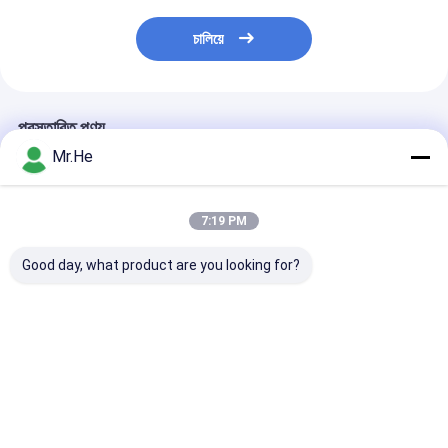
চালিয়ে
প্রস্তাবিত পণ্য
Mr.He
7:19 PM
Good day, what product are you looking for?
Handheld Fiber Optic
ওটিডিআর ফাইবার অপটিক লঞ্চ
Optical Fiber 
Fusion Splicer
বক্স 100 মি 200 মি 300 মি
Fault Locator 
Machine 0.01dB -
500 মি এসএম এমএম এসআর
Optic Cable Te
0.04dB , DVP-750
পলিপ্রোপিলিন উপাদান
Red Laser Pen
Fusion Splicer
VFL-30
ভালো দাম
ভালো দাম
ভালো দাম