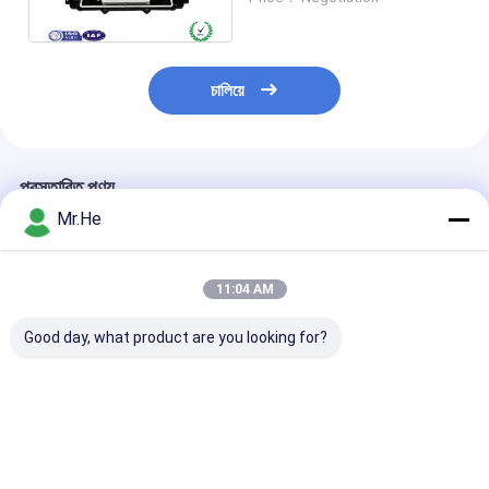
জয়েন্ট বন্ধ
চালিয়ে
প্রস্তাবিত পণ্য
Mr.He
11:04 AM
Good day, what product are you looking for?
জলরোধী 12fo 24fo 48fo
ODVA ওয়াটার-প্রুফ
FTTH Drop Ca
অপটিকাল ফাইবার স্প্লাইস
FTTA-08A MPO
Fiber Optic Sp
জয়েন্ট এনক্লোজার বক্স
সংযোগকারী FTTA মাল্টি-
Closure For 1x
ফাংশন বক্স ফাইবার অপটিক
Splitter KCO-
স্প্লাইস ক্লোজার
3 inlet 3 outlet
ভালো দাম
ভালো দাম
ভালো দাম