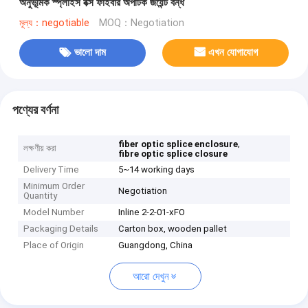
অনুভূমিক স্প্লাইস বক্স ফাইবার অপটিক জয়েন্ট বন্ধ
মূল্য：negotiable
MOQ：Negotiation
ভালো দাম
এখন যোগাযোগ
পণ্যের বর্ণনা
,
fiber optic splice enclosure
লক্ষণীয় করা
fibre optic splice closure
Delivery Time
5~14 working days
Minimum Order
Negotiation
Quantity
Model Number
Inline 2-2-01-xFO
Packaging Details
Carton box, wooden pallet
Place of Origin
Guangdong, China
আরো দেখুন