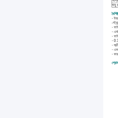
আর্দ্
বায়ু
বৈশিষ্
- উচ্
-
স্ট্
- ফা
- এম
- ফ
- 0.3
- মা
- এক
- কার
প্রোড