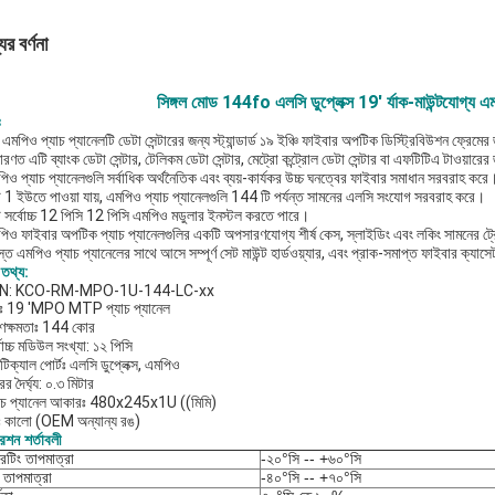
ের বর্ণনা
সিঙ্গল মোড 144fo এলসি ডুপ্লেক্স 19' র্যাক-মাউন্টযোগ্য 
ঃ
এমপিও প্যাচ প্যানেলটি ডেটা সেন্টারের জন্য স্ট্যান্ডার্ড ১৯ ইঞ্চি ফাইবার অপটিক ডিস্ট্রিবিউশন ফ্রেম
ারণত এটি ব্যাংক ডেটা সেন্টার, টেলিকম ডেটা সেন্টার, মেট্রো কন্ট্রোল ডেটা সেন্টার বা এফটিটিএ টাওয়ারে
িও প্যাচ প্যানেলগুলি সর্বাধিক অর্থনৈতিক এবং ব্যয়-কার্যকর উচ্চ ঘনত্বের ফাইবার সমাধান সরবরাহ করে
ি 1 ইউতে পাওয়া যায়, এমপিও প্যাচ প্যানেলগুলি 144 টি পর্যন্ত সামনের এলসি সংযোগ সরবরাহ করে।
ি সর্বোচ্চ 12 পিসি 12 পিসি এমপিও মডুলার ইনস্টল করতে পারে।
পিও ফাইবার অপটিক প্যাচ প্যানেলগুলির একটি অপসারণযোগ্য শীর্ষ কেস, স্লাইডিং এবং লকিং সামনের ট্র
্ত এমপিও প্যাচ প্যানেলের সাথে আসে সম্পূর্ণ সেট মাউন্ট হার্ডওয়্যার, এবং প্রাক-সমাপ্ত ফাইবার ক্যাসেট
 তথ্য:
/N: KCO-RM-MPO-1U-144-LC-xx
মঃ 19 'MPO MTP প্যাচ প্যানেল
রণক্ষমতাঃ 144 কোর
বোচ্চ মডিউল সংখ্যা: ১২ পিসি
িক্যাল পোর্টঃ এলসি ডুপ্লেক্স, এমপিও
ের দৈর্ঘ্য: ০.৩ মিটার
যাচ প্যানেল আকারঃ 480x245x1U ((মিমি)
ঃ কালো (OEM অন্যান্য রঙ)
েশন শর্তাবলী
েটিং তাপমাত্রা
-২০°সি -- +৬০°সি
় তাপমাত্রা
-৪০°সি -- +৭০°সি