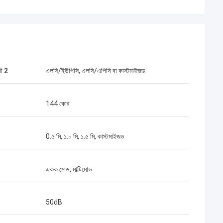
ী 2
এলসি/ইউপিসি, এলসি/এপিসি বা কাস্টমাইজড
144 কোর
মিঃ হেনরি থাই
ক লিমিটেড আমাদের দীর্ঘমেয়াদী অংশীদার।
0.৫ মি, ১.০ মি, ১.৫ মি, কাস্টমাইজড
ময় 10 বছরেরও বেশি সময় ধরে, আমরা একসাথে
 জিতেছি। তাদের দ্রুত সংযোগকারী এবং
ারের গুণমান সেরা।তাদের পণ্য এখন আমার
একক মোড, মাল্টিমোড
আছে.
50dB