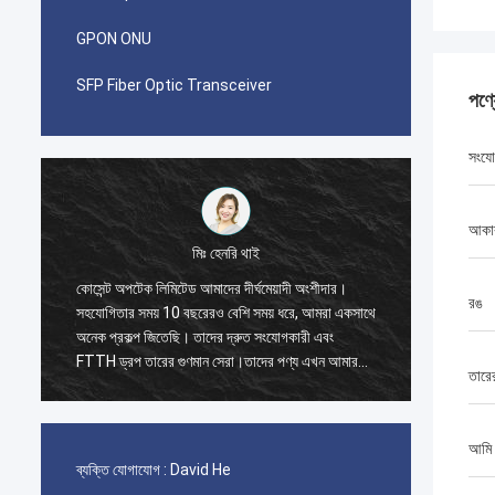
GPON ONU
SFP Fiber Optic Transceiver
পণ্
সংযো
আকা
মিঃ পাবলো
মেয়াদী অংশীদার।
আমি যখন 2014 সালে কোসেন্ট অপটেক লিমিটেডের সাথে
রঙ
য় ধরে, আমরা একসাথে
প্রথম অর্ডার দিয়েছিলাম তখন আমি অবাক হয়েছিলাম।
সংযোগকারী এবং
জিআইএক্সটিডাব্লু কেবলের একটি ধারক 40 জিপি এবং দ্রুত
ের পণ্য এখন আমার
সংযোজক, প্যাচ কর্ড এবং অ্যাডাপ্টারের জন্য একটি ধারক 20
তারে
জিপি।
আমি
ব্যক্তি যোগাযোগ :
David He