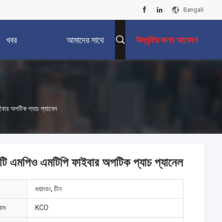
Bengali
খবর
আমাদের সাথে
উদ্ধৃতির জন্য আবেদন
যোগাযোগ করুন
ইবার অপটিক প্যাচ প্যানেল
সিটি এমপিও এমটিপি ফাইবার অপটিক প্যাচ প্যানেল
গুয়াংডং, চীন
নাম
KCO