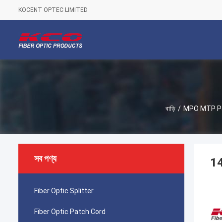
KOCENT OPTEC LIMITED
বাড়ি
/
MPO MTP Pa
সব পণ্য
14
Fiber Optic Splitter
Fiber Optic Patch Cord