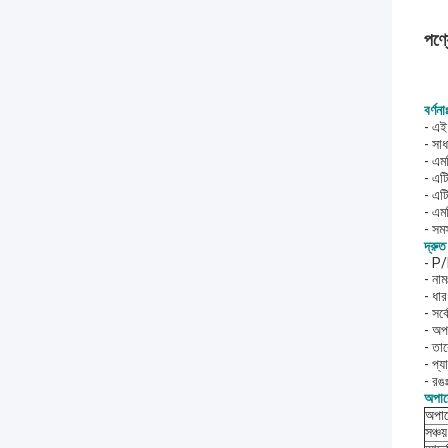
পণ্য
বর্ণনা
- এই 
- সাধ
- এমপ
- এট
- এট
- এম
- সমস
দ্রুত
- P
- না
- ধা
- সর্
- অপট
- তার
- প্
- রঙ
অপার
অপার
সঞ্চয