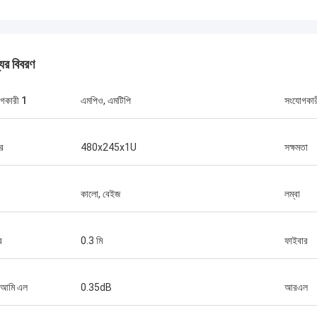
যের বিবরণ
গকারী 1
এমপিও, এমটিপি
সংযোগকার
র
480x245x1U
সক্ষমতা
মিঃ থ্যাং নুয়েন
কোসেন্ট অপটেক লিমিটেড আমাদের কোম্পানির দীর্ঘমেয়াদী
কোসেন্ট অপটে
কালো, বেইজ
লম্বা
অংশীদার। আমরা তাদের কাছ থেকে প্রতি মাসে ২ থেকে ৩টি
সহযোগিতার স
কন্টেইনার ৪০'র অর্ডার করি। আমি সম্মত যে তাদের বহিরঙ্গন
অনেক প্রকল্প
তার, বিতরণ বাক্স,স্প্লাইস ঘের এবং ফাইবার অপটিক
FTTH ড্রপ ত
র
0.3 মি
ফাইবার
আনুষাঙ্গিক মান খুব সুন্দরতাদের সহায়তায় আমরা অনেক
দেশে ছড়িয়ে 
টেলিযোগাযোগ প্রকল্প জিতেছি।
 আমি এল
0.35dB
আরএল