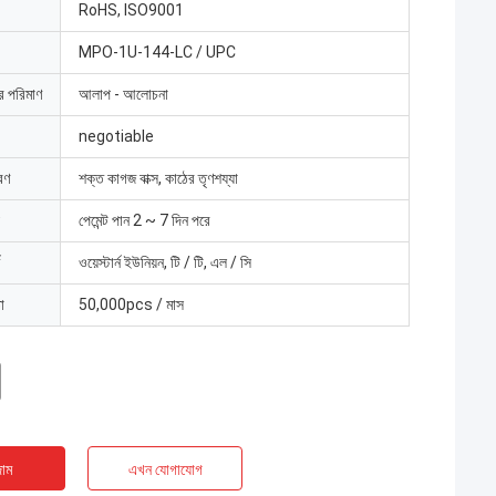
RoHS, ISO9001
MPO-1U-144-LC / UPC
ার পরিমাণ
আলাপ - আলোচনা
negotiable
রণ
শক্ত কাগজ বাক্স, কাঠের তৃণশয্যা
পেমেন্ট পান 2 ~ 7 দিন পরে
ওয়েস্টার্ন ইউনিয়ন, টি / টি, এল / সি
া
50,000pcs / মাস
াম
এখন যোগাযোগ