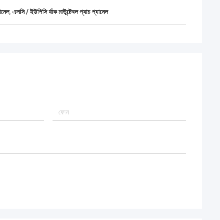
ানেল
,
এলসি / ইউপিসি র্যাক মাউন্টেবল প্যাচ প্যানেল