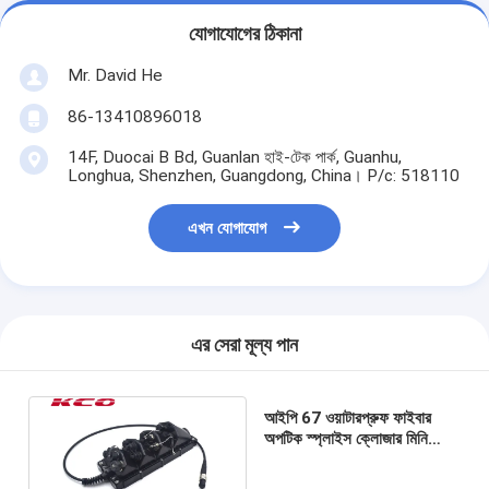
যোগাযোগের ঠিকানা
Mr. David He
86-13410896018
14F, Duocai B Bd, Guanlan হাই-টেক পার্ক, Guanhu,
Longhua, Shenzhen, Guangdong, China। P/c: 518110
এখন যোগাযোগ
এর সেরা মূল্য পান
আইপি 67 ওয়াটারপ্রুফ ফাইবার
অপটিক স্প্লাইস ক্লোজার মিনি
ওডওয়া অপটাইটাপ সংযোগকারী
জংশন বক্স