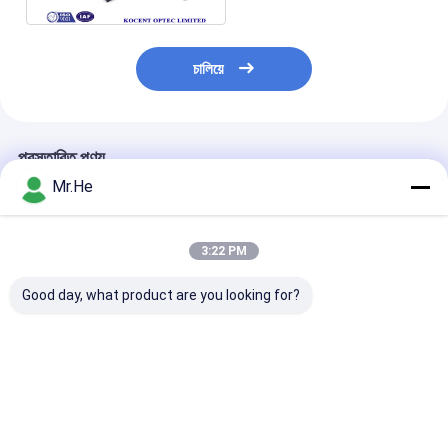
চালিয়ে
প্রস্তাবিত পণ্য
Mr.He
3:22 PM
Good day, what product are you looking for?
জলরোধী 12fo 24fo 48fo
ODVA ওয়াটার-প্রুফ
FTTH Drop Ca
অপটিকাল ফাইবার স্প্লাইস
FTTA-08A MPO
Fiber Optic Sp
জয়েন্ট এনক্লোজার বক্স
সংযোগকারী FTTA মাল্টি-
Closure For 1x
ফাংশন বক্স ফাইবার অপটিক
Splitter KCO-
স্প্লাইস ক্লোজার
3 inlet 3 outlet
ভালো দাম
ভালো দাম
ভালো দাম