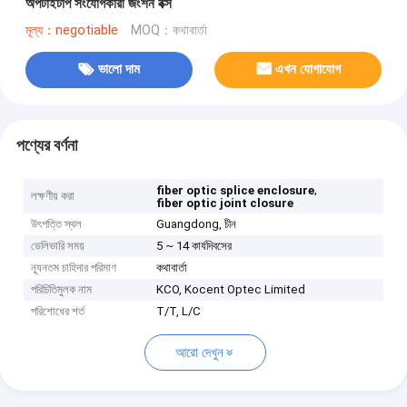
অপটাইটাপ সংযোগকারী জংশন বক্স
মূল্য：negotiable
MOQ：কথাবার্তা
ভালো দাম
এখন যোগাযোগ
পণ্যের বর্ণনা
,
fiber optic splice enclosure
লক্ষণীয় করা
fiber optic joint closure
উৎপত্তি স্থল
Guangdong, চীন
ডেলিভারি সময়
5 ~ 14 কার্যদিবসের
ন্যূনতম চাহিদার পরিমাণ
কথাবার্তা
পরিচিতিমুলক নাম
KCO, Kocent Optec Limited
পরিশোধের শর্ত
T/T, L/C
আরো দেখুন