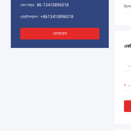
ফোন নম্বর :
86-13410896018
বিশে
হোয়াটসঅ্যাপ :
+8613410896018
যোগাযোগ
একটি