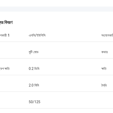
যের বিবরণ
গকারী 1
এলসি/ইউপিসি
সংযোগকার
মুটি মোড
কভার
মিঃ থ্যাং নুয়েন
কোসেন্ট অপটেক লিমিটেড আমাদের কোম্পানির দীর্ঘমেয়াদী
কোসেন্ট অপটেক লিমিট
বেশ ক্ষতি
0.2 ডিবি
ক্ষতি
অংশীদার। আমরা তাদের কাছ থেকে প্রতি মাসে ২ থেকে ৩টি
সহযোগিতার সময় 10
কন্টেইনার ৪০'র অর্ডার করি। আমি সম্মত যে তাদের বহিরঙ্গন
অনেক প্রকল্প জিতেছ
তার, বিতরণ বাক্স,স্প্লাইস ঘের এবং ফাইবার অপটিক
FTTH ড্রপ তারের গ
2.0 মিমি
দৈর্ঘ্য
আনুষাঙ্গিক মান খুব সুন্দরতাদের সহায়তায় আমরা অনেক
দেশে ছড়িয়ে আছে.
টেলিযোগাযোগ প্রকল্প জিতেছি।
50/125