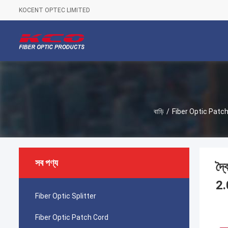
KOCENT OPTEC LIMITED
বাড়ি
/
Fiber Optic Patc
সব পণ্য
দ্
2
Fiber Optic Splitter
Fiber Optic Patch Cord