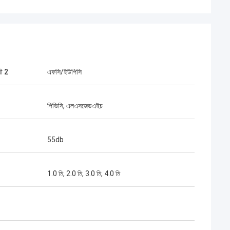
ী 2
এফসি/ইউপিসি
পিভিসি, এলএসজেডএইচ
মিঃ হেনরি থাই
েড আমাদের দীর্ঘমেয়াদী অংশীদার।
55db
 বছরেরও বেশি সময় ধরে, আমরা একসাথে
ি। তাদের দ্রুত সংযোগকারী এবং
ুণমান সেরা।তাদের পণ্য এখন আমার
1.0 মি, 2.0 মি, 3.0 মি, 4.0 মি