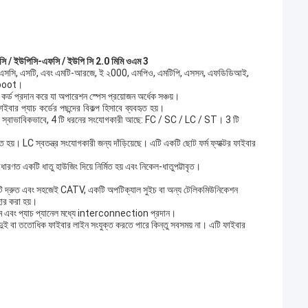
লসি / ইউপিসি-এফসি / ইউপি সি 2.0 মিমি ওএম 3
, এসসি, এসটি, এবং এমটি-আরজে, ই ২000, এমপিও, এমটিপি, এসসন, এফডিডিআই,
niboot।
র্ড প্রদান করে যা অপারেশন স্পেস প্রয়োজন অর্ধেক সঞ্চয়।
ইবার প্যাচ কর্ডের পছন্দের বিকল্প হিসাবে ব্যবহৃত হয়।
রে। স্বাভাবিকভাবে, 4 টি ধরনের সংযোগকারী আছে: FC / SC / LC / ST। 3 টি
়। LC স্বতন্ত্র সংযোগকারী জন্য দাঁড়িয়েছে। এটি একটি ছোট ফর্ম ফ্যাক্টর ফাইবার
ারণত একটি ধাতু হাউজিং দিয়ে নির্মিত হয় এবং নিকেল-ধাতুপট্টাবৃত।
এটি দ্রুত এবং সহজেই CATV, একটি অপটিক্যাল সুইচ বা অন্য টেলিকমিউনিকেশন
বহার করা হয়।
ন সরঞ্জাম এবং প্যাচ প্যানেল মধ্যে interconnection প্রদান।
দুই বা ততোধিক ফাইবার লাইন সংযুক্ত করতে পারে কিন্তু সবসময় না। এটি ফাইবার