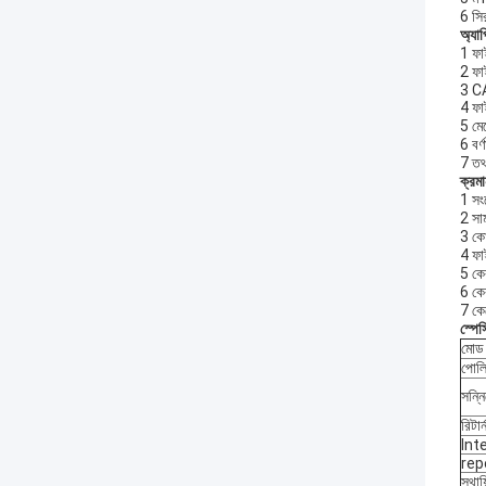
6 সি
অ্যা
1 ফা
2 ফাই
3 C
4 ফাই
5 মেট
6 বর্
7 তথ্
ক্রমা
1 সং
2 সা
3 কো
4 ফাই
5 কে
6 কেব
7 কে
স্পে
মোড
পোল
সন্নি
রিটার
Int
rep
স্থায