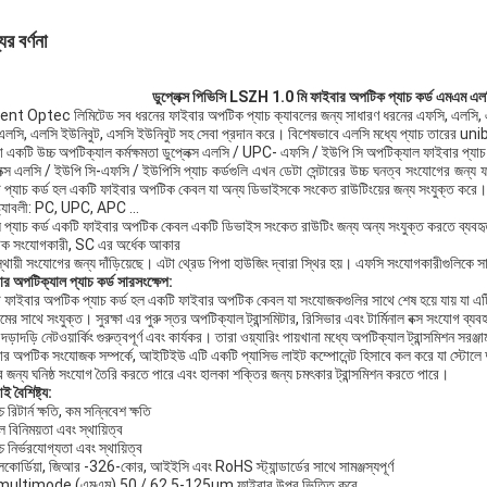
ের বর্ণনা
ডুপ্লেক্স পিভিসি LSZH 1.0 মি ফাইবার অপটিক প্যাচ কর্ড এমএম এ
nt Optec লিমিটেড সব ধরনের ফাইবার অপটিক প্যাচ ক্যাবলের জন্য সাধারণ ধরনের এফসি, এলসি
এলসি, এলসি ইউনিবুট, এসসি ইউনিবুট সহ সেবা প্রদান করে। বিশেষভাবে এলসি মধ্যে প্যাচ তারের u
 একটি উচ্চ অপটিক্যাল কর্মক্ষমতা ডুপ্লেক্স এলসি / UPC- এফসি / ইউপি সি অপটিক্যাল ফাইবার প্যাচ ক
লেক্স এলসি / ইউপি সি-এফসি / ইউপিসি
প্যাচ কর্ডগুলি এখন ডেটা সেন্টারের উচ্চ ঘনত্ব সংযোগের জন্য ফা
 প্যাচ কর্ড হল একটি ফাইবার অপটিক কেবল যা অন্য ডিভাইসকে সংকেত রাউটিংয়ের জন্য সংযুক্ত ক
ষ্ট্যাবলী: PC, UPC, APC ...
 প্যাচ কর্ড একটি ফাইবার অপটিক কেবল একটি ডিভাইস সংকেত রাউটিং জন্য অন্য সংযুক্ত করতে ব্যবহৃত হয
ক সংযোগকারী, SC এর অর্ধেক আকার
থায়ী সংযোগের জন্য দাঁড়িয়েছে। এটা থ্রেড পিপা হাউজিং দ্বারা স্থির হয়। এফসি সংযোগকারীগুলিকে সাধ
র অপটিক্যাল প্যাচ কর্ড সারসংক্ষেপ:
 ফাইবার অপটিক প্যাচ কর্ড হল একটি ফাইবার অপটিক কেবল যা সংযোজকগুলির সাথে শেষ হয়ে যায় যা 
ামের সাথে সংযুক্ত। সুরক্ষা এর পুরু স্তর অপটিক্যাল ট্রান্সমিটার, রিসিভার এবং টার্মিনাল বক্স সংযোগ ব্য
 দড়াদড়ি নেটওয়ার্কিং গুরুত্বপূর্ণ এবং কার্যকর। তারা ওয়্যারিং পায়খানা মধ্যে অপটিক্যাল ট্রান্সমিশ
ার অপটিক সংযোজক সম্পর্কে, আইটিইউ এটি একটি প্যাসিভ লাইট কম্পোনেন্ট হিসাবে কল করে যা স্টোলে 
র জন্য ঘনিষ্ঠ সংযোগ তৈরি করতে পারে এবং হালকা শক্তির জন্য চমৎকার ট্রান্সমিশন করতে পারে।
 বৈশিষ্ট্য:
চ রিটার্ন ক্ষতি, কম সন্নিবেশ ক্ষতি
 বিনিময়তা এবং স্থায়িত্ব
চ নির্ভরযোগ্যতা এবং স্থায়িত্ব
কোর্ডিয়া, জিআর -326-কোর, আইইসি এবং RoHS স্ট্যান্ডার্ডের সাথে সামঞ্জস্যপূর্ণ
 multimode (এমএম) 50 / 62.5-125um ফাইবার উপর ভিত্তি করে