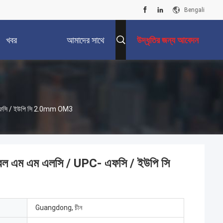
Bengali
খবর
আমাদের সাথে
উদ্ধৃতির জন্য আবেদন
যোগাযোগ করুন
- এফসি / ইউপি সি 2.0mm OM3
েবেল এম এম এলসি / UPC- এফসি / ইউপি সি
Guangdong, চীন