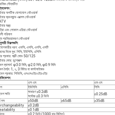
রামিক লৌহঘটিত
প্লিকেশন
:
ইবার অপটিক যোগাযোগ নেটওয়ার্ক
বার ব্রডব্যান্ড এক্সেস নেটওয়ার্ক
ATV
বার যন্ত্র
্রো এবং লোকাল এরিয়া নেটওয়ার্ক
ণালী পরিমাপ
য প্রক্রিয়াকরণ নেটওয়ার্ক
নুসারী বিকল্পগুলি:
যোগকারীর ধরন: এফসি, এসসি, এলসি, এসটি
মনের দিকে মুখ: পিসি, ইউপিসি, এপিসি
র প্রকার: মাল্টি মোড 50/125
বার কোর: ডুপ্লেক্স
বল ব্যাসার্ধ: φ3.0 মিমি, φ2.0 মিমি, φ0.9 মিমি
ল দৈর্ঘ্য: 1, ২, 3 মিটার বা কাস্টমাইজড
বেল প্রকার: পিভিসি, এলএসএইচএইচএইচ
সিফিকেশন:
এস এম
এম এম
িশ
ইউপিসি
এপিসি
পিসি
সাধারণ ≤0.2dB
বেশ ক্ষতি
≤0.25dB
সর্বোচ্চ ≤0.3 ডিবি
্ন লস
≥50dB
≥65dB
≥35dB
erchangeability
≤0.2dB
eatability
≤0.1dB
়িত্ব
≤0.2 ডিবি (1000 বার মিলিত)