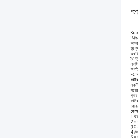
পণ্য
Koce
ডিপি
আমরা
ডুপ্
একটি
বৈশি
এলসি
অপটি
FC স্
ফাইবা
একটি
সরঞ্জ
প্যাচ
ফাইব
তারে
কে
আই
1 উচ্
2 ভাল
3 উচ্
4 টেল
5 ম