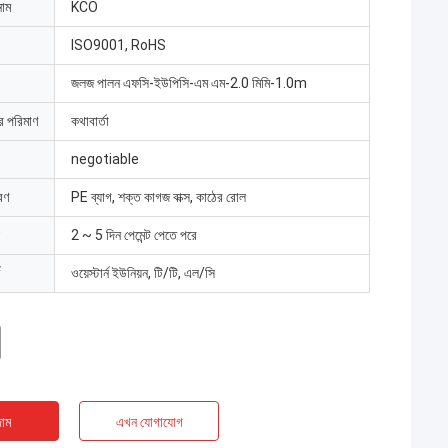
নাম
KCO
ISO9001, RoHS
জলজ পালন এফসি-ইউপিসি-এম এম-2.0 মিমি-1.0m
ার পরিমাণ
কথাবার্তা
negotiable
রণ
PE ব্যাগ, শক্ত কাগজ বাক্স, কাঠের রোল
2 ~ 5 দিন পেমেন্ট পেতে পরে
ওয়েস্টার্ন ইউনিয়ন, টি/টি, এল/সি
াম
এখন যোগাযোগ