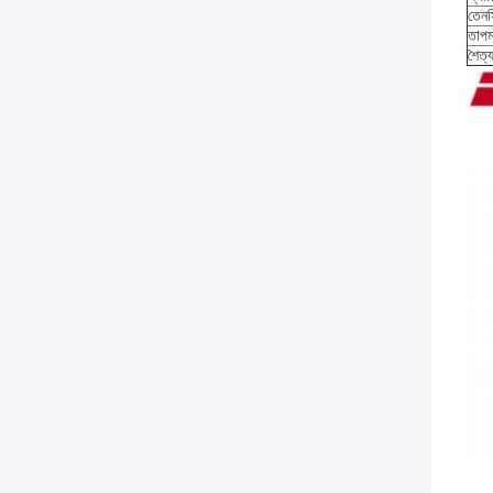
তেনস
তাপম
শৈত্