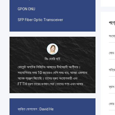
GPON ONU
SFP Fiber Optic Transceiver
পণ্
সংযো
মোড
মিঃ পাবলো
 অংশীদার।
আমি যখন 2014 সালে কোসেন্ট অপটেক লিমিটেডের সাথে
সন্নি
, আমরা একসাথে
প্রথম অর্ডার দিয়েছিলাম তখন আমি অবাক হয়েছিলাম।
রী এবং
জিআইএক্সটিডাব্লু কেবলের একটি ধারক 40 জিপি এবং দ্রুত
য এখন আমার
সংযোজক, প্যাচ কর্ড এবং অ্যাডাপ্টারের জন্য একটি ধারক 20
ব্যাস
জিপি।
কোর
ব্যক্তি যোগাযোগ :
David He